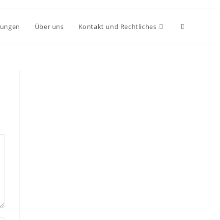
Toggle
hungen
Über uns
Kontakt und Rechtliches
website
search