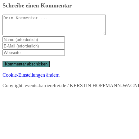
Schreibe einen Kommentar
Kommentieren
Gib
deinen
Gib
Namen
deine
Gib
oder
E-
deine
Benutzernamen
Mail-
Website-
zum
Adresse
URL
Kommentieren
zum
ein
Cookie-Einstellungen ändern
ein
Kommentieren
(optional)
ein
Copyright: events-barrierefrei.de / KERSTIN HOFFMANN-WAGNER