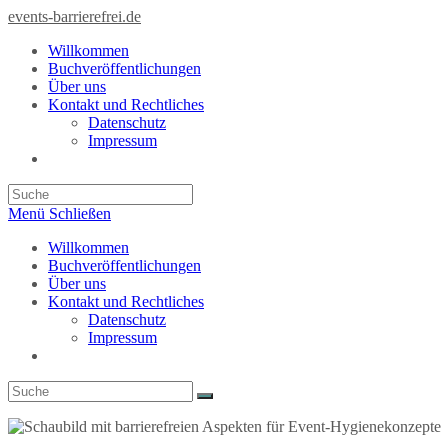
Zum
events-barrierefrei.de
Inhalt
Willkommen
springen
Buchveröffentlichungen
Über uns
Kontakt und Rechtliches
Datenschutz
Impressum
Toggle
website
search
Menü
Schließen
Willkommen
Buchveröffentlichungen
Über uns
Kontakt und Rechtliches
Datenschutz
Impressum
Toggle
website
search