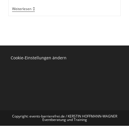
Alle
Weiterlesen
Jahre
Wieder
–
Noch
Trend
Oder
Schon
Realität?
Cookie-Einstellungen ändern
Copyright: events-barrierefrei.de / KERSTIN HOFFMANN-WAGNER
Eventberatung und Training