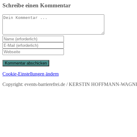
Schreibe einen Kommentar
Kommentieren
Gib
deinen
Gib
Namen
deine
Gib
oder
E-
deine
Benutzernamen
Mail-
Website-
zum
Adresse
URL
Kommentieren
zum
ein
Cookie-Einstellungen ändern
ein
Kommentieren
(optional)
ein
Copyright: events-barrierefrei.de / KERSTIN HOFFMANN-WAGNER