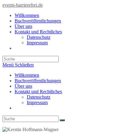
Zum
events-barrierefrei.de
Inhalt
Willkommen
springen
Buchveröffentlichungen
Über uns
Kontakt und Rechtliches
Datenschutz
Impressum
Toggle
website
search
Menü
Schließen
Willkommen
Buchveröffentlichungen
Über uns
Kontakt und Rechtliches
Datenschutz
Impressum
Toggle
website
search