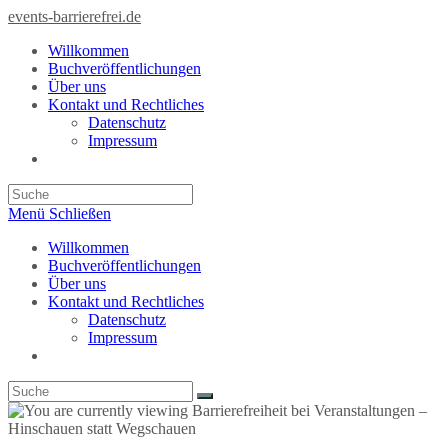
Zum
events-barrierefrei.de
Inhalt
Willkommen
springen
Buchveröffentlichungen
Über uns
Kontakt und Rechtliches
Datenschutz
Impressum
Toggle
website
search
Menü
Schließen
Willkommen
Buchveröffentlichungen
Über uns
Kontakt und Rechtliches
Datenschutz
Impressum
Toggle
website
search