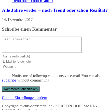
Alle Jahre wieder – noch Trend oder schon Realität?
14. Dezember 2017
Schreibe einen Kommentar
Kommentieren
Gib
deinen
Gib
Namen
deine
Gib
oder
E-
deine
Benutzernamen
Mail-
Website-
Notify me of followup comments via e-mail. You can also
zum
Adresse
URL
subscribe
without commenting.
Kommentieren
zum
ein
ein
Kommentieren
(optional)
ein
Cookie-Einstellungen ändern
Copyright: events-barrierefrei.de / KERSTIN HOFFMANN-