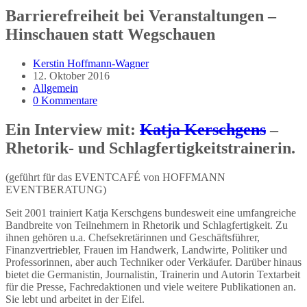
Barrierefreiheit bei Veranstaltungen –
Hinschauen statt Wegschauen
Beitrags-
Kerstin Hoffmann-Wagner
Autor:
Beitrag
12. Oktober 2016
veröffentlicht:
Beitrags-
Allgemein
Kategorie:
Beitrags-
0 Kommentare
Kommentare:
Ein Interview mit:
Katja Kerschgens
–
Rhetorik- und Schlagfertigkeitstrainerin.
(geführt für das EVENTCAFÉ von HOFFMANN
EVENTBERATUNG)
Seit 2001 trainiert Katja Kerschgens bundesweit eine umfangreiche
Bandbreite von Teilnehmern in Rhetorik und Schlagfertigkeit. Zu
ihnen gehören u.a. Chefsekretärinnen und Geschäftsführer,
Finanzvertriebler, Frauen im Handwerk, Landwirte, Politiker und
Professorinnen, aber auch Techniker oder Verkäufer. Darüber hinaus
bietet die Germanistin, Journalistin, Trainerin und Autorin Textarbeit
für die Presse, Fachredaktionen und viele weitere Publikationen an.
Sie lebt und arbeitet in der Eifel.